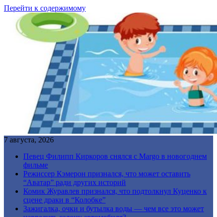
Перейти к содержимому
7 августа, 2026
Певец Филипп Киркоров снялся с Margo в новогоднем
фильме
Режиссер Кэмерон признался, что может оставить
“Аватар” ради других историй
Комик Журавлев признался, что подтолкнул Куценко к
сцене драки в “Колобке”
Зажигалка, очки и бутылка воды — чем все это может