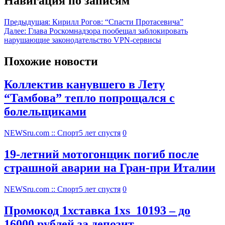
Навигация по записям
Предыдущая:
Кирилл Рогов: “Спасти Протасевича”
Далее:
Глава Роскомнадзора пообещал заблокировать
нарушающие законодательство VPN-сервисы
Похожие новости
Коллектив канувшего в Лету
“Тамбова” тепло попрощался с
болельщиками
NEWSru.com :: Спорт
5 лет спустя
0
19-летний мотогонщик погиб после
страшной аварии на Гран-при Италии
NEWSru.com :: Спорт
5 лет спустя
0
Промокод 1хставка 1xs_10193 – до
16000 рублей за депозит