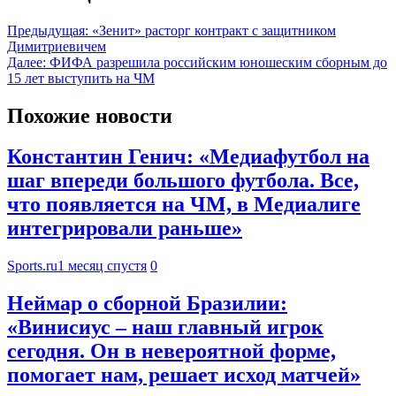
Предыдущая:
«Зенит» расторг контракт с защитником
Димитриевичем
Далее:
ФИФА разрешила российским юношеским сборным до
15 лет выступить на ЧМ
Похожие новости
Константин Генич: «Медиафутбол на
шаг впереди большого футбола. Все,
что появляется на ЧМ, в Медиалиге
интегрировали раньше»
Sports.ru
1 месяц спустя
0
Неймар о сборной Бразилии:
«Винисиус – наш главный игрок
сегодня. Он в невероятной форме,
помогает нам, решает исход матчей»