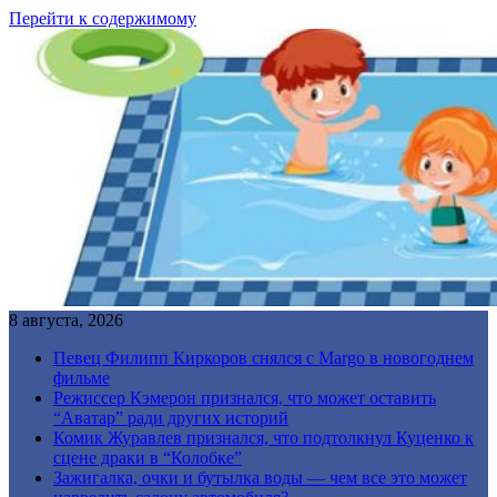
Перейти к содержимому
8 августа, 2026
Певец Филипп Киркоров снялся с Margo в новогоднем
фильме
Режиссер Кэмерон признался, что может оставить
“Аватар” ради других историй
Комик Журавлев признался, что подтолкнул Куценко к
сцене драки в “Колобке”
Зажигалка, очки и бутылка воды — чем все это может