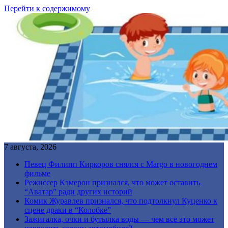
Перейти к содержимому
7 августа, 2026
Певец Филипп Киркоров снялся с Margo в новогоднем
фильме
Режиссер Кэмерон признался, что может оставить
“Аватар” ради других историй
Комик Журавлев признался, что подтолкнул Куценко к
сцене драки в “Колобке”
Зажигалка, очки и бутылка воды — чем все это может