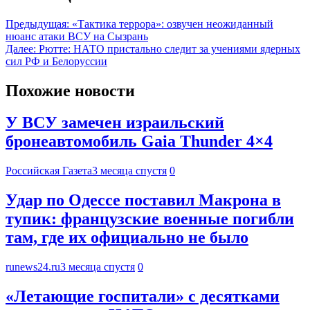
Предыдущая:
«Тактика террора»: озвучен неожиданный
нюанс атаки ВСУ на Сызрань
Далее:
Рютте: НАТО пристально следит за учениями ядерных
сил РФ и Белоруссии
Похожие новости
У ВСУ замечен израильский
бронеавтомобиль Gaia Thunder 4×4
Российская Газета
3 месяца спустя
0
Удар по Одессе поставил Макрона в
тупик: французские военные погибли
там, где их официально не было
runews24.ru
3 месяца спустя
0
«Летающие госпитали» с десятками