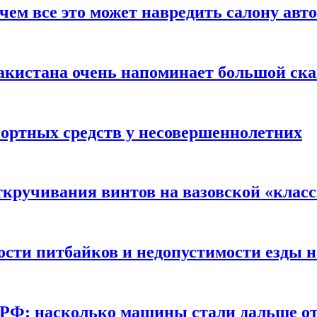
чем все это может навредить салону авт
акистана очень напоминает большой ск
портных средств у несовершеннолетних
ткручивания винтов на вазовской «клас
сти питбайков и недопустимости езды н
в РФ: насколько машины стали дальше от