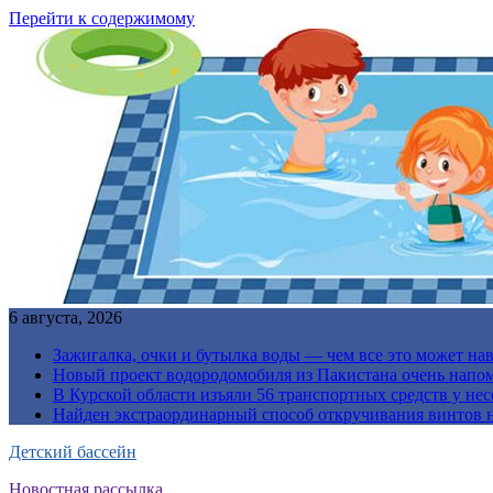
Перейти к содержимому
6 августа, 2026
Зажигалка, очки и бутылка воды — чем все это может на
Новый проект водородомобиля из Пакистана очень напо
В Курской области изъяли 56 транспортных средств у н
Найден экстраординарный способ откручивания винтов н
Детский бассейн
Новостная рассылка