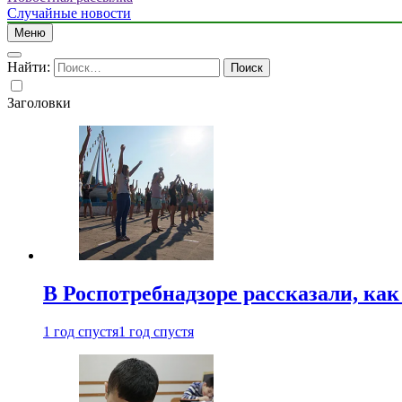
Случайные новости
Меню
Найти:
Заголовки
В Роспотребнадзоре рассказали, ка
1 год спустя
1 год спустя