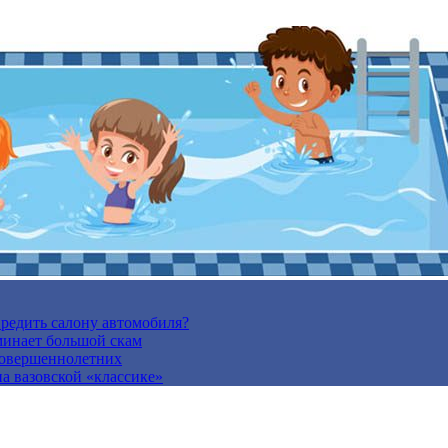
вредить салону автомобиля?
минает большой скам
есовершеннолетних
а вазовской «классике»