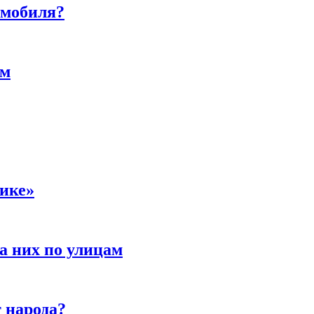
омобиля?
ам
сике»
а них по улицам
 народа?