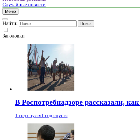
Случайные новости
Меню
Найти:
Заголовки
В Роспотребнадзоре рассказали, ка
1 год спустя
1 год спустя