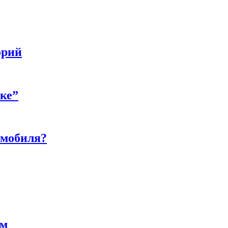
орий
бке”
омобиля?
ам