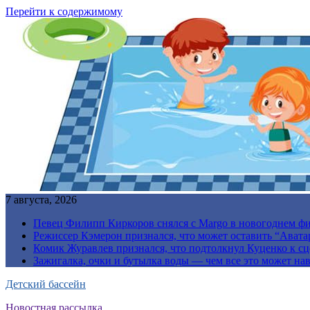
Перейти к содержимому
7 августа, 2026
Певец Филипп Киркоров снялся с Margo в новогоднем ф
Режиссер Кэмерон признался, что может оставить “Авата
Комик Журавлев признался, что подтолкнул Куценко к сц
Зажигалка, очки и бутылка воды — чем все это может на
Детский бассейн
Новостная рассылка