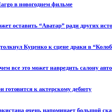
argo в новогоднем фильме
ожет оставить “Аватар” ради других ист
толкнул Куценко к сцене драки в “Коло
чем все это может навредить салону авт
и готовится к актерскому дебюту
акистана очень напоминает большой ск