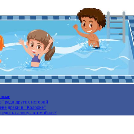
ильме
р” ради других историй
ене драки в “Колобке”
вредить салону автомобиля?