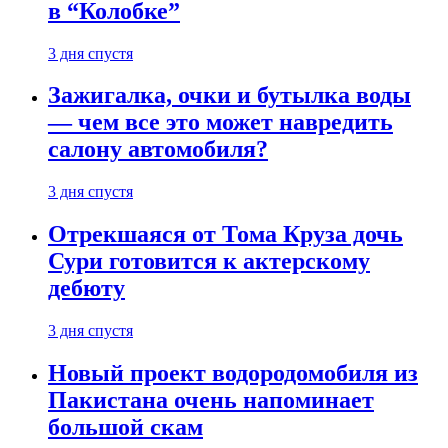
в “Колобке”
3 дня спустя
Зажигалка, очки и бутылка воды
— чем все это может навредить
салону автомобиля?
3 дня спустя
Отрекшаяся от Тома Круза дочь
Сури готовится к актерскому
дебюту
3 дня спустя
Новый проект водородомобиля из
Пакистана очень напоминает
большой скам