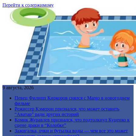
Перейти к содержимому
9 августа, 2026
Певец Филипп Киркоров снялся с Margo в новогоднем
фильме
Режиссер Кэмерон признался, что может оставить
“Аватар” ради других историй
Комик Журавлев признался, что подтолкнул Куценко к
сцене драки в “Колобке”
Зажигалка, очки и бутылка воды — чем все это может