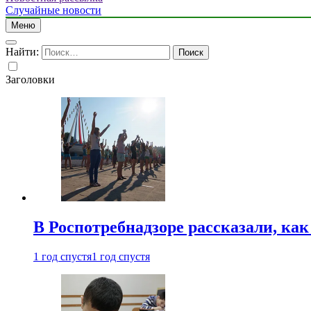
Случайные новости
Меню
Найти:
Заголовки
В Роспотребнадзоре рассказали, ка
1 год спустя
1 год спустя