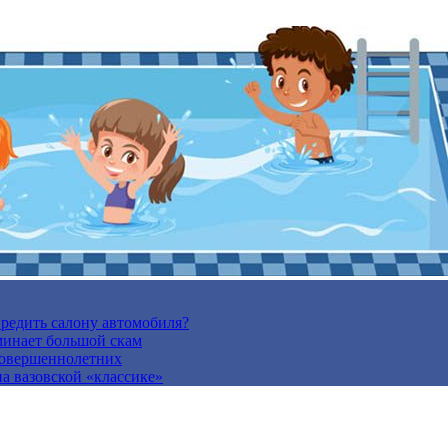
вредить салону автомобиля?
минает большой скам
есовершеннолетних
а вазовской «классике»