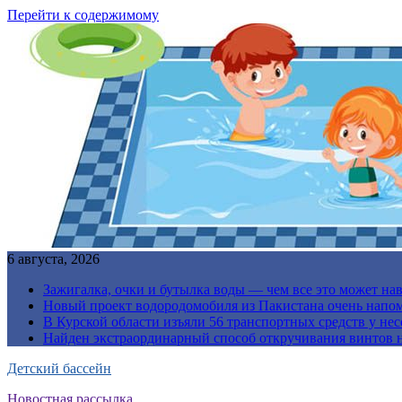
Перейти к содержимому
6 августа, 2026
Зажигалка, очки и бутылка воды — чем все это может на
Новый проект водородомобиля из Пакистана очень напо
В Курской области изъяли 56 транспортных средств у н
Найден экстраординарный способ откручивания винтов н
Детский бассейн
Новостная рассылка