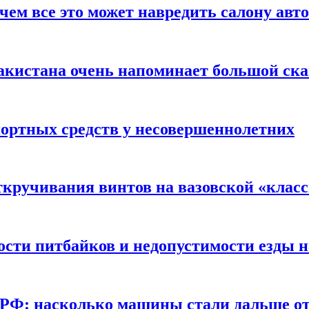
чем все это может навредить салону авт
акистана очень напоминает большой ск
портных средств у несовершеннолетних
ткручивания винтов на вазовской «клас
сти питбайков и недопустимости езды н
в РФ: насколько машины стали дальше от