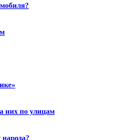
омобиля?
ам
сике»
а них по улицам
 народа?