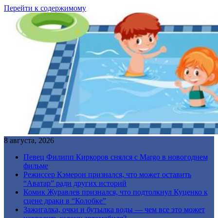
Перейти к содержимому
8 августа, 2026
Певец Филипп Киркоров снялся с Margo в новогоднем
фильме
Режиссер Кэмерон признался, что может оставить
“Аватар” ради других историй
Комик Журавлев признался, что подтолкнул Куценко к
сцене драки в “Колобке”
Зажигалка, очки и бутылка воды — чем все это может