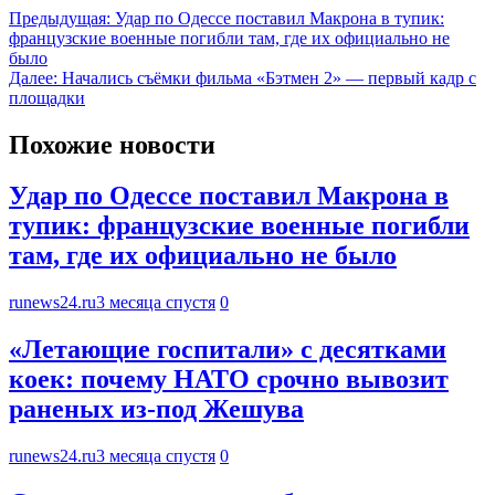
Предыдущая:
Удар по Одессе поставил Макрона в тупик:
французские военные погибли там, где их официально не
было
Далее:
Начались съёмки фильма «Бэтмен 2» — первый кадр с
площадки
Похожие новости
Удар по Одессе поставил Макрона в
тупик: французские военные погибли
там, где их официально не было
runews24.ru
3 месяца спустя
0
«Летающие госпитали» с десятками
коек: почему НАТО срочно вывозит
раненых из-под Жешува
runews24.ru
3 месяца спустя
0