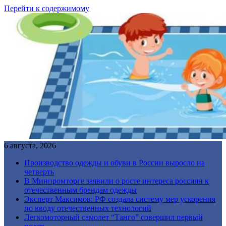
Перейти к содержимому
6 августа, 2026
Производство одежды и обуви в России выросло на
четверть
В Минпромторге заявили о росте интереса россиян к
отечественным брендам одежды
Эксперт Максимов: РФ создала систему мер ускорения
по вводу отечественных технологий
Легкомоторный самолет “Танго” совершил первый