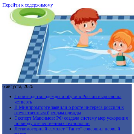
Перейти к содержимому
6 августа, 2026
Производство одежды и обуви в России выросло на
четверть
В Минпромторге заявили о росте интереса россиян к
отечественным брендам одежды
Эксперт Максимов: РФ создала систему мер ускорения
по вводу отечественных технологий
Легкомоторный самолет “Танго” совершил первый