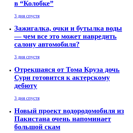
в “Колобке”
3 дня спустя
Зажигалка, очки и бутылка воды
— чем все это может навредить
салону автомобиля?
3 дня спустя
Отрекшаяся от Тома Круза дочь
Сури готовится к актерскому
дебюту
3 дня спустя
Новый проект водородомобиля из
Пакистана очень напоминает
большой скам