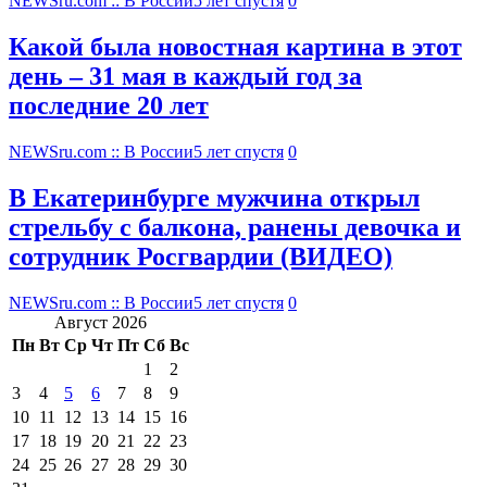
NEWSru.com :: В России
5 лет спустя
0
Какой была новостная картина в этот
день – 31 мая в каждый год за
последние 20 лет
NEWSru.com :: В России
5 лет спустя
0
В Екатеринбурге мужчина открыл
стрельбу с балкона, ранены девочка и
сотрудник Росгвардии (ВИДЕО)
NEWSru.com :: В России
5 лет спустя
0
Август 2026
Пн
Вт
Ср
Чт
Пт
Сб
Вс
1
2
3
4
5
6
7
8
9
10
11
12
13
14
15
16
17
18
19
20
21
22
23
24
25
26
27
28
29
30