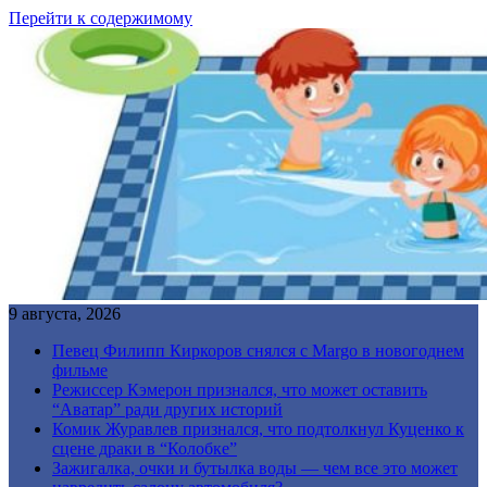
Перейти к содержимому
9 августа, 2026
Певец Филипп Киркоров снялся с Margo в новогоднем
фильме
Режиссер Кэмерон признался, что может оставить
“Аватар” ради других историй
Комик Журавлев признался, что подтолкнул Куценко к
сцене драки в “Колобке”
Зажигалка, очки и бутылка воды — чем все это может