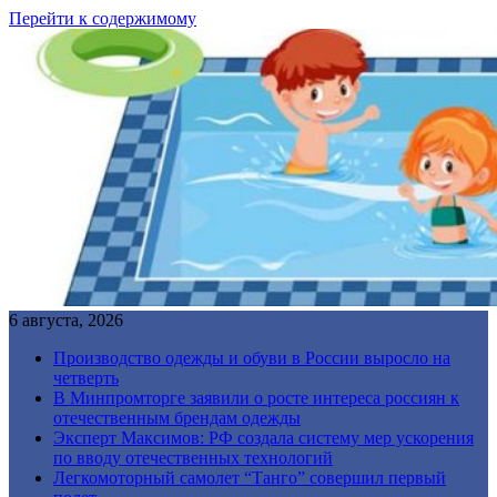
Перейти к содержимому
6 августа, 2026
Производство одежды и обуви в России выросло на
четверть
В Минпромторге заявили о росте интереса россиян к
отечественным брендам одежды
Эксперт Максимов: РФ создала систему мер ускорения
по вводу отечественных технологий
Легкомоторный самолет “Танго” совершил первый