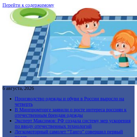
Перейти к содержимому
6 августа, 2026
Производство одежды и обуви в России выросло на
четверть
В Минпромторге заявили о росте интереса россиян к
отечественным брендам одежды
Эксперт Максимов: РФ создала систему мер ускорения
по вводу отечественных технологий
Легкомоторный самолет “Танго” совершил первый