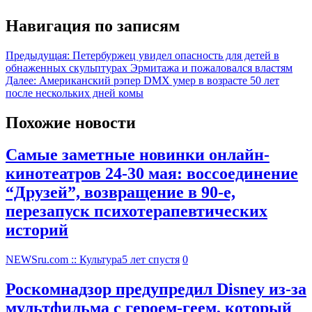
Навигация по записям
Предыдущая:
Петербуржец увидел опасность для детей в
обнаженных скульптурах Эрмитажа и пожаловался властям
Далее:
Американский рэпер DMX умер в возрасте 50 лет
после нескольких дней комы
Похожие новости
Самые заметные новинки онлайн-
кинотеатров 24-30 мая: воссоединение
“Друзей”, возвращение в 90-е,
перезапуск психотерапевтических
историй
NEWSru.com :: Культура
5 лет спустя
0
Роскомнадзор предупредил Disney из-за
мультфильма c героем-геем, который