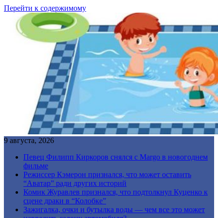
Перейти к содержимому
9 августа, 2026
Певец Филипп Киркоров снялся с Margo в новогоднем
фильме
Режиссер Кэмерон признался, что может оставить
“Аватар” ради других историй
Комик Журавлев признался, что подтолкнул Куценко к
сцене драки в “Колобке”
Зажигалка, очки и бутылка воды — чем все это может