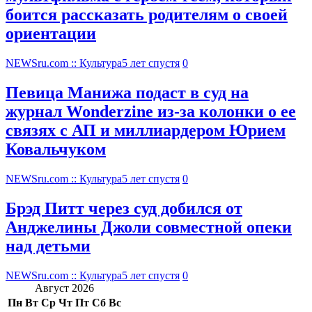
боится рассказать родителям о своей
ориентации
NEWSru.com :: Культура
5 лет спустя
0
Певица Манижа подаст в суд на
журнал Wonderzine из-за колонки о ее
связях с АП и миллиардером Юрием
Ковальчуком
NEWSru.com :: Культура
5 лет спустя
0
Брэд Питт через суд добился от
Анджелины Джоли совместной опеки
над детьми
NEWSru.com :: Культура
5 лет спустя
0
Август 2026
Пн
Вт
Ср
Чт
Пт
Сб
Вс