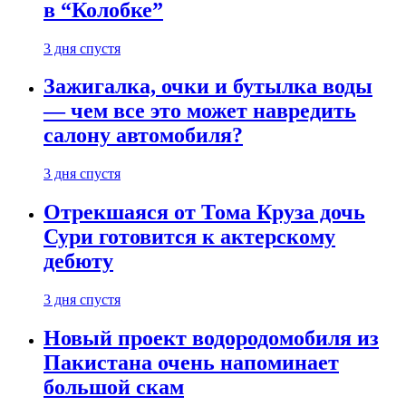
в “Колобке”
3 дня спустя
Зажигалка, очки и бутылка воды
— чем все это может навредить
салону автомобиля?
3 дня спустя
Отрекшаяся от Тома Круза дочь
Сури готовится к актерскому
дебюту
3 дня спустя
Новый проект водородомобиля из
Пакистана очень напоминает
большой скам