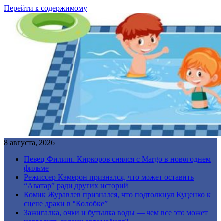
Перейти к содержимому
8 августа, 2026
Певец Филипп Киркоров снялся с Margo в новогоднем
фильме
Режиссер Кэмерон признался, что может оставить
“Аватар” ради других историй
Комик Журавлев признался, что подтолкнул Куценко к
сцене драки в “Колобке”
Зажигалка, очки и бутылка воды — чем все это может