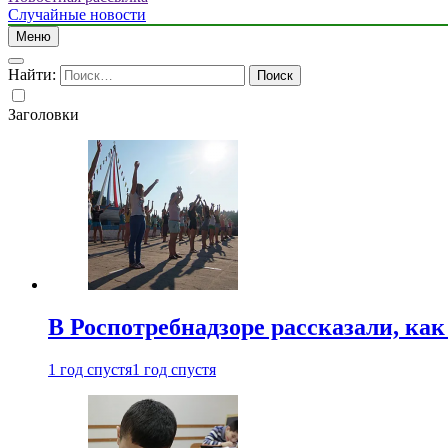
Случайные новости
Меню
Найти:
Заголовки
В Роспотребнадзоре рассказали, ка
1 год спустя
1 год спустя