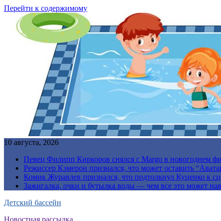
Перейти к содержимому
10 августа, 2026
Певец Филипп Киркоров снялся с Margo в новогоднем ф
Режиссер Кэмерон признался, что может оставить “Авата
Комик Журавлев признался, что подтолкнул Куценко к сц
Зажигалка, очки и бутылка воды — чем все это может на
Детский бассейн
Новостная рассылка