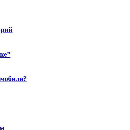
орий
бке”
омобиля?
ам