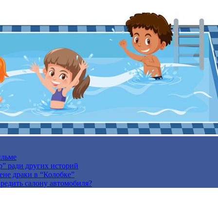
ильме
р” ради других историй
ене драки в “Колобке”
вредить салону автомобиля?