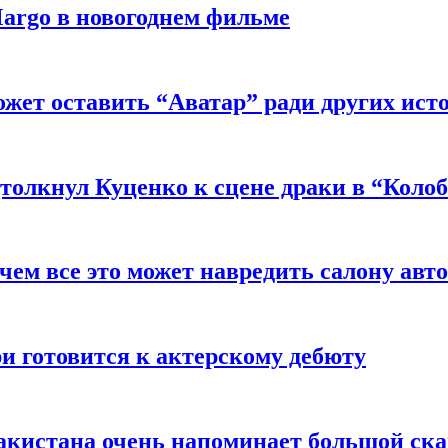
argo в новогоднем фильме
ожет оставить “Аватар” ради других ист
толкнул Куценко к сцене драки в “Коло
чем все это может навредить салону авт
и готовится к актерскому дебюту
акистана очень напоминает большой ск