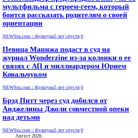
мультфильма c героем-геем, который
боится рассказать родителям о своей
ориентации
NEWSru.com :: Культура
5 лет спустя
0
Певица Манижа подаст в суд на
журнал Wonderzine из-за колонки о ее
связях с АП и миллиардером Юрием
Ковальчуком
NEWSru.com :: Культура
5 лет спустя
0
Брэд Питт через суд добился от
Анджелины Джоли совместной опеки
над детьми
NEWSru.com :: Культура
5 лет спустя
0
Август 2026