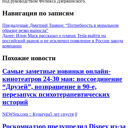
под руководством Феликса Дзержинского.
Навигация по записям
Предыдущая:
Дмитрий Травин: “Потребность в моральном
образце резко выросла”
Далее:
Илон Маск рассказал о планах Tesla выйти на
российский рынок и не исключил появление в России завода
компании
Похожие новости
Самые заметные новинки онлайн-
кинотеатров 24-30 мая: воссоединение
“Друзей”, возвращение в 90-е,
перезапуск психотерапевтических
историй
NEWSru.com :: Культура
5 лет спустя
0
Роскомнадзор предупредил Disney из-за