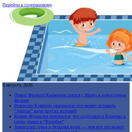
Перейти к содержимому
9 августа, 2026
Певец Филипп Киркоров снялся с Margo в новогоднем
фильме
Режиссер Кэмерон признался, что может оставить
“Аватар” ради других историй
Комик Журавлев признался, что подтолкнул Куценко к
сцене драки в “Колобке”
Зажигалка, очки и бутылка воды — чем все это может