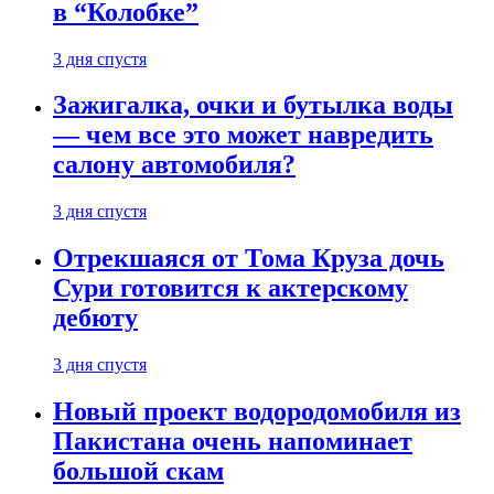
в “Колобке”
3 дня спустя
Зажигалка, очки и бутылка воды
— чем все это может навредить
салону автомобиля?
3 дня спустя
Отрекшаяся от Тома Круза дочь
Сури готовится к актерскому
дебюту
3 дня спустя
Новый проект водородомобиля из
Пакистана очень напоминает
большой скам