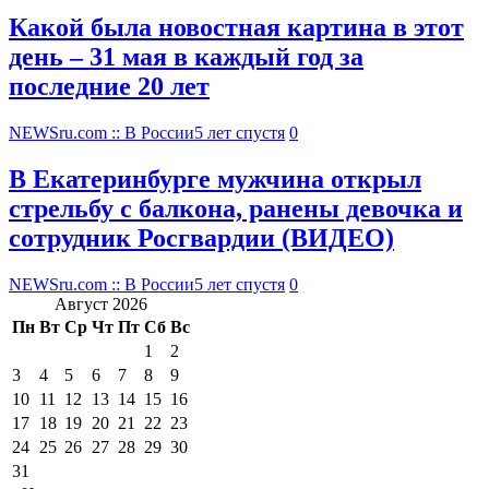
Какой была новостная картина в этот
день – 31 мая в каждый год за
последние 20 лет
NEWSru.com :: В России
5 лет спустя
0
В Екатеринбурге мужчина открыл
стрельбу с балкона, ранены девочка и
сотрудник Росгвардии (ВИДЕО)
NEWSru.com :: В России
5 лет спустя
0
Август 2026
Пн
Вт
Ср
Чт
Пт
Сб
Вс
1
2
3
4
5
6
7
8
9
10
11
12
13
14
15
16
17
18
19
20
21
22
23
24
25
26
27
28
29
30
31