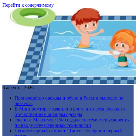
Перейти к содержимому
6 августа, 2026
Производство одежды и обуви в России выросло на
четверть
В Минпромторге заявили о росте интереса россиян к
отечественным брендам одежды
Эксперт Максимов: РФ создала систему мер ускорения
по вводу отечественных технологий
Легкомоторный самолет “Танго” совершил первый