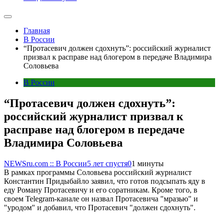
Главная
В России
“Протасевич должен сдохнуть”: российский журналист
призвал к расправе над блогером в передаче Владимира
Соловьева
В России
“Протасевич должен сдохнуть”:
российский журналист призвал к
расправе над блогером в передаче
Владимира Соловьева
NEWSru.com :: В России
5 лет спустя
0
1 минуты
В рамках программы Соловьева российский журналист
Константин Придыбайло заявил, что готов подсыпать яду в
еду Роману Протасевичу и его соратникам. Кроме того, в
своем Telegram-канале он назвал Протасевича "мразью" и
"уродом" и добавил, что Протасевич "должен сдохнуть".