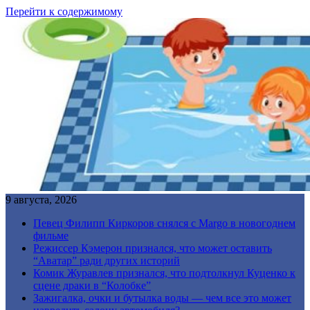
Перейти к содержимому
9 августа, 2026
Певец Филипп Киркоров снялся с Margo в новогоднем
фильме
Режиссер Кэмерон признался, что может оставить
“Аватар” ради других историй
Комик Журавлев признался, что подтолкнул Куценко к
сцене драки в “Колобке”
Зажигалка, очки и бутылка воды — чем все это может