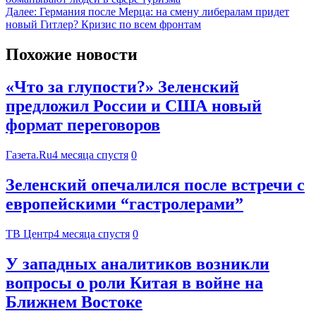
Далее:
Германия после Мерца: на смену либералам придет
новый Гитлер? Кризис по всем фронтам
Похожие новости
«Что за глупости?» Зеленский
предложил России и США новый
формат переговоров
Газета.Ru
4 месяца спустя
0
Зеленский опечалился после встречи с
европейскими “гастролерами”
ТВ Центр
4 месяца спустя
0
У западных аналитиков возникли
вопросы о роли Китая в войне на
Ближнем Востоке