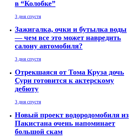
в “Колобке”
3 дня спустя
Зажигалка, очки и бутылка воды
— чем все это может навредить
салону автомобиля?
3 дня спустя
Отрекшаяся от Тома Круза дочь
Сури готовится к актерскому
дебюту
3 дня спустя
Новый проект водородомобиля из
Пакистана очень напоминает
большой скам