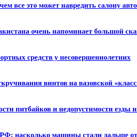
чем все это может навредить салону авт
акистана очень напоминает большой ск
портных средств у несовершеннолетних
ткручивания винтов на вазовской «клас
сти питбайков и недопустимости езды н
в РФ: насколько машины стали дальше от