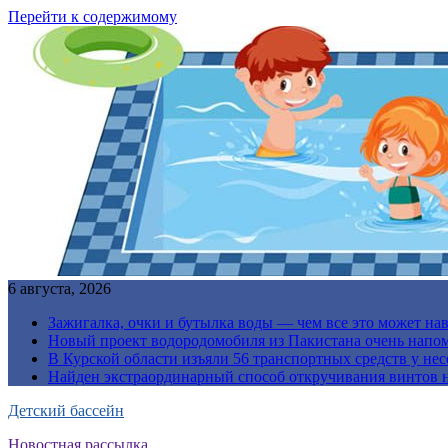
Перейти к содержимому
6 августа, 2026
Зажигалка, очки и бутылка воды — чем все это может на
Новый проект водородомобиля из Пакистана очень напо
В Курской области изъяли 56 транспортных средств у н
Найден экстраординарный способ откручивания винтов н
Детский бассейн
Новостная рассылка