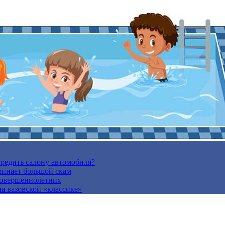
вредить салону автомобиля?
минает большой скам
есовершеннолетних
а вазовской «классике»