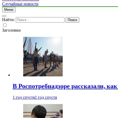
Случайные новости
Меню
Найти:
Заголовки
В Роспотребнадзоре рассказали, ка
1 год спустя
1 год спустя