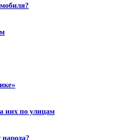
омобиля?
ам
сике»
а них по улицам
 народа?