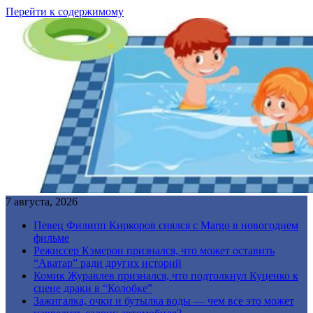
Перейти к содержимому
7 августа, 2026
Певец Филипп Киркоров снялся с Margo в новогоднем
фильме
Режиссер Кэмерон признался, что может оставить
“Аватар” ради других историй
Комик Журавлев признался, что подтолкнул Куценко к
сцене драки в “Колобке”
Зажигалка, очки и бутылка воды — чем все это может