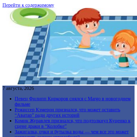
Перейти к содержимому
7 августа, 2026
Певец Филипп Киркоров снялся с Margo в новогоднем
фильме
Режиссер Кэмерон признался, что может оставить
“Аватар” ради других историй
Комик Журавлев признался, что подтолкнул Куценко к
сцене драки в “Колобке”
Зажигалка, очки и бутылка воды — чем все это может