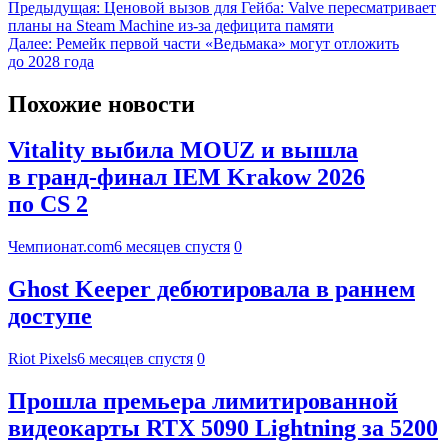
Предыдущая:
Ценовой вызов для Гейба: Valve пересматривает
планы на Steam Machine из-за дефицита памяти
Далее:
Ремейк первой части «Ведьмака» могут отложить
до 2028 года
Похожие новости
Vitality выбила MOUZ и вышла
в гранд-финал IEM Krakow 2026
по CS 2
Чемпионат.com
6 месяцев спустя
0
Ghost Keeper дебютировала в раннем
доступе
Riot Pixels
6 месяцев спустя
0
Прошла премьера лимитированной
видеокарты RTX 5090 Lightning за 5200