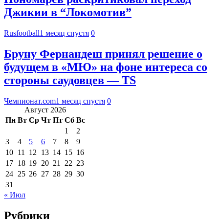
Джикии в “Локомотив”
Rusfootball
1 месяц спустя
0
Бруну Фернандеш принял решение о
будущем в «МЮ» на фоне интереса со
стороны саудовцев — TS
Чемпионат.com
1 месяц спустя
0
Август 2026
Пн
Вт
Ср
Чт
Пт
Сб
Вс
1
2
3
4
5
6
7
8
9
10
11
12
13
14
15
16
17
18
19
20
21
22
23
24
25
26
27
28
29
30
31
« Июл
Рубрики