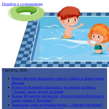
Перейти к содержимому
7 августа, 2026
Певец Филипп Киркоров снялся с Margo в новогоднем
фильме
Режиссер Кэмерон признался, что может оставить
“Аватар” ради других историй
Комик Журавлев признался, что подтолкнул Куценко к
сцене драки в “Колобке”
Зажигалка, очки и бутылка воды — чем все это может