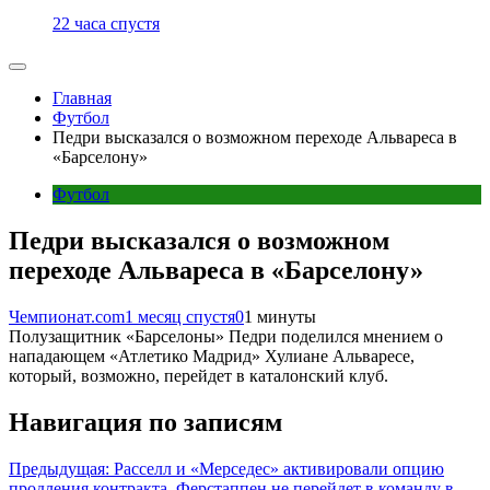
22 часа спустя
Главная
Футбол
Педри высказался о возможном переходе Альвареса в
«Барселону»
Футбол
Педри высказался о возможном
переходе Альвареса в «Барселону»
Чемпионат.com
1 месяц спустя
0
1 минуты
Полузащитник «Барселоны» Педри поделился мнением о
нападающем «Атлетико Мадрид» Хулиане Альваресе,
который, возможно, перейдет в каталонский клуб.
Навигация по записям
Предыдущая:
Расселл и «Мерседес» активировали опцию
продления контракта, Ферстаппен не перейдет в команду в