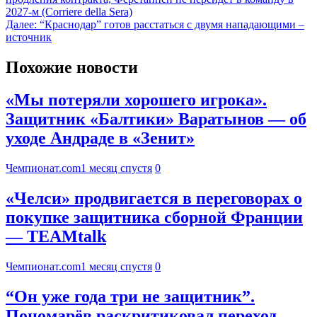
2027-м (Corriere della Sera)
Далее:
“Краснодар” готов расстаться с двумя нападающими –
источник
Похожие новости
«Мы потеряли хорошего игрока».
Защитник «Балтики» Варатынов — об
уходе Андраде в «Зенит»
Чемпионат.com
1 месяц спустя
0
«Челси» продвигается в переговорах о
покупке защитника сборной Франции
— TEAMtalk
Чемпионат.com
1 месяц спустя
0
“Он уже года три не защитник”.
Пономарёв раскритиковал переход