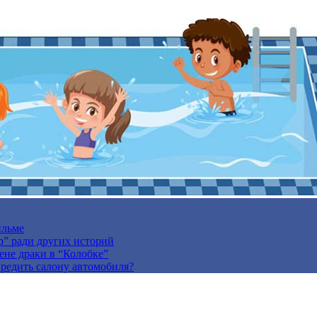
ильме
р” ради других историй
ене драки в “Колобке”
вредить салону автомобиля?