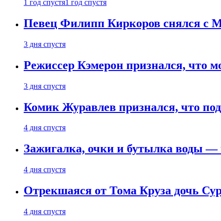
1 год спустя
1 год спустя
Певец Филипп Киркоров снялся с M
3 дня спустя
Режиссер Кэмерон признался, что м
3 дня спустя
Комик Журавлев признался, что под
4 дня спустя
Зажигалка, очки и бутылка воды — 
4 дня спустя
Отрекшаяся от Тома Круза дочь Сур
4 дня спустя