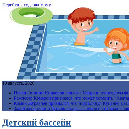
Перейти к содержимому
10 августа, 2026
Певец Филипп Киркоров снялся с Margo в новогоднем ф
Режиссер Кэмерон признался, что может оставить “Авата
Комик Журавлев признался, что подтолкнул Куценко к сц
Зажигалка, очки и бутылка воды — чем все это может на
Детский бассейн