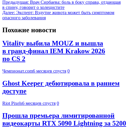
Предыдущая:
Врач Сирбаева: боль в боку справа, отдающая
в спину, говорит о холецистите
Далее:
Эксперт: Вздутие живота может быть симптомом
опасного заболевания
Похожие новости
Vitality выбила MOUZ и вышла
в гранд-финал IEM Krakow 2026
по CS 2
Чемпионат.com
6 месяцев спустя
0
Ghost Keeper дебютировала в раннем
доступе
Riot Pixels
6 месяцев спустя
0
Прошла премьера лимитированной
видеокарты RTX 5090 Lightning за 5200