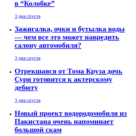
в “Колобке”
3 дня спустя
Зажигалка, очки и бутылка воды
— чем все это может навредить
салону автомобиля?
3 дня спустя
Отрекшаяся от Тома Круза дочь
Сури готовится к актерскому
дебюту
3 дня спустя
Новый проект водородомобиля из
Пакистана очень напоминает
большой скам