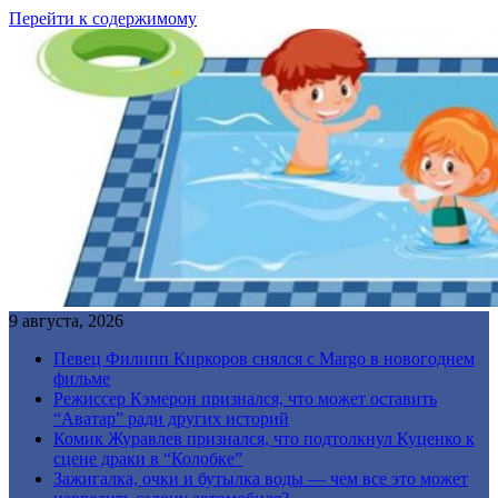
Перейти к содержимому
9 августа, 2026
Певец Филипп Киркоров снялся с Margo в новогоднем
фильме
Режиссер Кэмерон признался, что может оставить
“Аватар” ради других историй
Комик Журавлев признался, что подтолкнул Куценко к
сцене драки в “Колобке”
Зажигалка, очки и бутылка воды — чем все это может