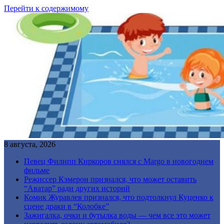
Перейти к содержимому
8 августа, 2026
Певец Филипп Киркоров снялся с Margo в новогоднем
фильме
Режиссер Кэмерон признался, что может оставить
“Аватар” ради других историй
Комик Журавлев признался, что подтолкнул Куценко к
сцене драки в “Колобке”
Зажигалка, очки и бутылка воды — чем все это может