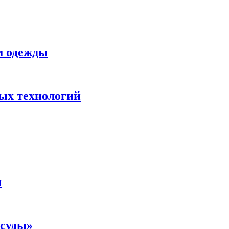
м одежды
ных технологий
и
осуды»