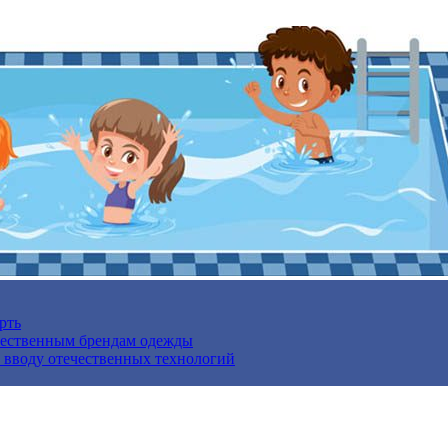
рть
ечественным брендам одежды
о вводу отечественных технологий