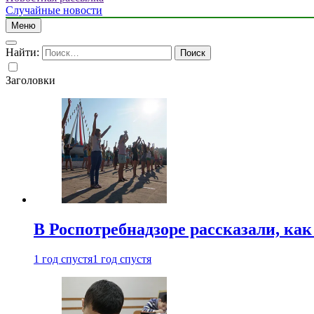
Случайные новости
Меню
Найти:
Заголовки
В Роспотребнадзоре рассказали, ка
1 год спустя
1 год спустя