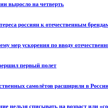
сии выросло на четверть
тереса россиян к отечественным бренда
ему мер ускорения по вводу отечествен
вершил первый полет
ественных самолётов расширили в Росси
ние нельзя списывать на возраст или «с