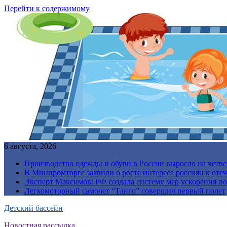
Перейти к содержимому
6 августа, 2026
Производство одежды и обуви в России выросло на четве
В Минпромторге заявили о росте интереса россиян к от
Эксперт Максимов: РФ создала систему мер ускорения п
Легкомоторный самолет “Танго” совершил первый полет
Детский бассейн
Новостная рассылка