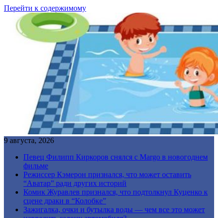
Перейти к содержимому
9 августа, 2026
Певец Филипп Киркоров снялся с Margo в новогоднем
фильме
Режиссер Кэмерон признался, что может оставить
“Аватар” ради других историй
Комик Журавлев признался, что подтолкнул Куценко к
сцене драки в “Колобке”
Зажигалка, очки и бутылка воды — чем все это может