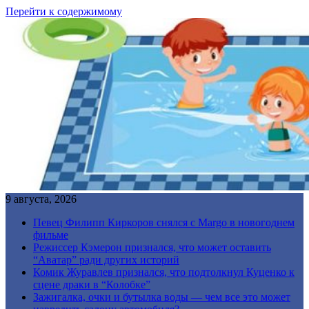
Перейти к содержимому
9 августа, 2026
Певец Филипп Киркоров снялся с Margo в новогоднем
фильме
Режиссер Кэмерон признался, что может оставить
“Аватар” ради других историй
Комик Журавлев признался, что подтолкнул Куценко к
сцене драки в “Колобке”
Зажигалка, очки и бутылка воды — чем все это может