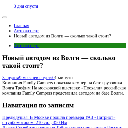
3 дня спустя
Главная
Автоэксперт
Новый автодом из Волги — сколько такой стоит?
Автоэксперт
Новый автодом из Волги — сколько
такой стоит?
За рулем
9 месяцев спустя
0
1 минуты
Компания Family Campers показала кемпер на базе грузовика
Волга Трофим На московской выставке «Поехали» российская
компания Family Campers представила автодом на базе Волги.
Навигация по записям
Предыдущая:
В Москве прошла премьера УАЗ «Патриот»
с турбомотором: 210 сил, 350 Нм
Далее:
Семейная надежная Тойота снова продается в России: