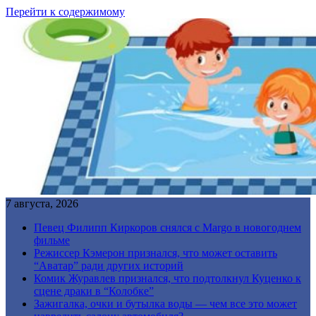
Перейти к содержимому
7 августа, 2026
Певец Филипп Киркоров снялся с Margo в новогоднем
фильме
Режиссер Кэмерон признался, что может оставить
“Аватар” ради других историй
Комик Журавлев признался, что подтолкнул Куценко к
сцене драки в “Колобке”
Зажигалка, очки и бутылка воды — чем все это может