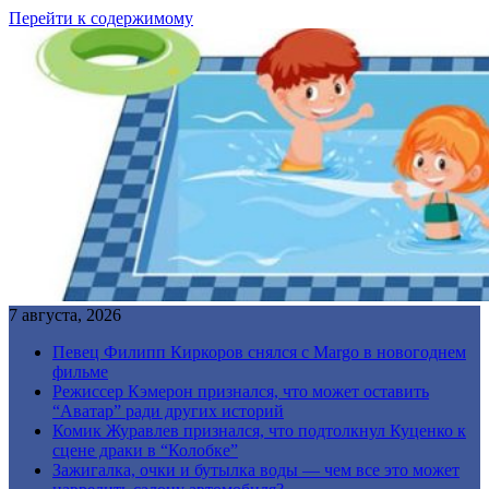
Перейти к содержимому
7 августа, 2026
Певец Филипп Киркоров снялся с Margo в новогоднем
фильме
Режиссер Кэмерон признался, что может оставить
“Аватар” ради других историй
Комик Журавлев признался, что подтолкнул Куценко к
сцене драки в “Колобке”
Зажигалка, очки и бутылка воды — чем все это может