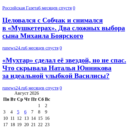
Российская Газета
6 месяцев спустя
0
Целовался с Собчак и снимался
в «Мушкетерах». Два сложных выбора
сына Михаила Боярского
runews24.ru
6 месяцев спустя
0
«Мухтар» сделал её звездой, но не спас.
Что скрывала Наталья Юнникова
за идеальной улыбкой Василисы?
runews24.ru
6 месяцев спустя
0
Август 2026
Пн
Вт
Ср
Чт
Пт
Сб
Вс
1
2
3
4
5
6
7
8
9
10
11
12
13
14
15
16
17
18
19
20
21
22
23