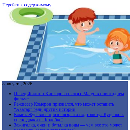
Перейти к содержимому
8 августа, 2026
Певец Филипп Киркоров снялся с Margo в новогоднем
фильме
Режиссер Кэмерон признался, что может оставить
“Аватар” ради других историй
Комик Журавлев признался, что подтолкнул Куценко к
сцене драки в “Колобке”
Зажигалка, очки и бутылка воды — чем все это может