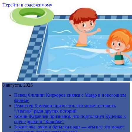
Перейти к содержимому
8 августа, 2026
Певец Филипп Киркоров снялся с Margo в новогоднем
фильме
Режиссер Кэмерон признался, что может оставить
“Аватар” ради других историй
Комик Журавлев признался, что подтолкнул Куценко к
сцене драки в “Колобке”
Зажигалка, очки и бутылка воды — чем все это может