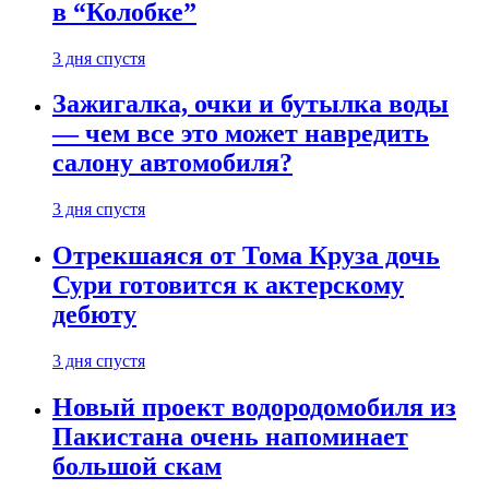
в “Колобке”
3 дня спустя
Зажигалка, очки и бутылка воды
— чем все это может навредить
салону автомобиля?
3 дня спустя
Отрекшаяся от Тома Круза дочь
Сури готовится к актерскому
дебюту
3 дня спустя
Новый проект водородомобиля из
Пакистана очень напоминает
большой скам