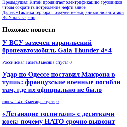
Предыдущая:
Китай продвигает электрификацию грузовиков,
чтобы сократить потребление нефти вдвое
Далее:
«Тактика террора»: озвучен неожиданный нюанс атаки
ВСУ на Сызрань
Похожие новости
У ВСУ замечен израильский
бронеавтомобиль Gaia Thunder 4×4
Российская Газета
3 месяца спустя
0
Удар по Одессе поставил Макрона в
тупик: французские военные погибли
там, где их официально не было
runews24.ru
3 месяца спустя
0
«Летающие госпитали» с десятками
коек: почему НАТО срочно вывозит