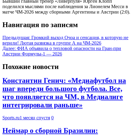
Бывший главный тренер «Ливерпуля» Юрген Клопп
поделился мыслями после наблюдения за Лионелем Месси в
матче ЧМ-2026 между сборными Аргентины и Австрии (2:0).
Навигация по записям
Предыдущая:
Громкий выход Очоа и сенсация, в которую не
верили! Лютая развязка в группе А на ЧМ-2026
Далее:
ФИА объявила о тепловой опасности на Гран-при
Австрии Формулы-1 — 2026
Похожие новости
Константин Генич: «Медиафутбол на
шаг впереди большого футбола. Все,
что появляется на ЧМ, в Медиалиге
интегрировали раньше»
Sports.ru
1 месяц спустя
0
Неймар о сборной Бразилии: