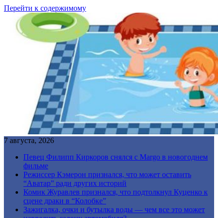
Перейти к содержимому
7 августа, 2026
Певец Филипп Киркоров снялся с Margo в новогоднем
фильме
Режиссер Кэмерон признался, что может оставить
“Аватар” ради других историй
Комик Журавлев признался, что подтолкнул Куценко к
сцене драки в “Колобке”
Зажигалка, очки и бутылка воды — чем все это может