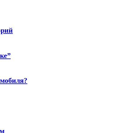
орий
бке”
омобиля?
ам