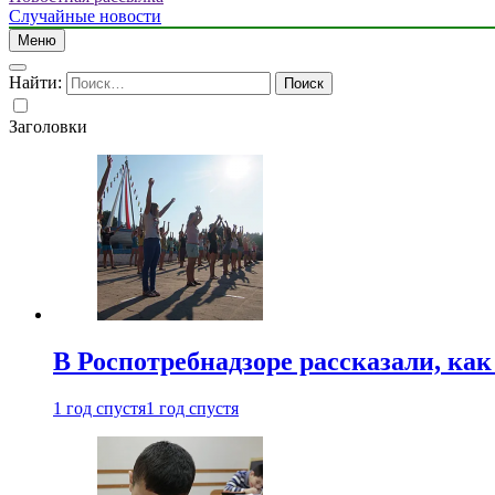
Случайные новости
Меню
Найти:
Заголовки
В Роспотребнадзоре рассказали, ка
1 год спустя
1 год спустя