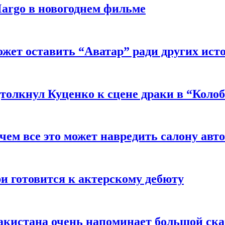
argo в новогоднем фильме
ожет оставить “Аватар” ради других ист
толкнул Куценко к сцене драки в “Коло
чем все это может навредить салону авт
и готовится к актерскому дебюту
акистана очень напоминает большой ск