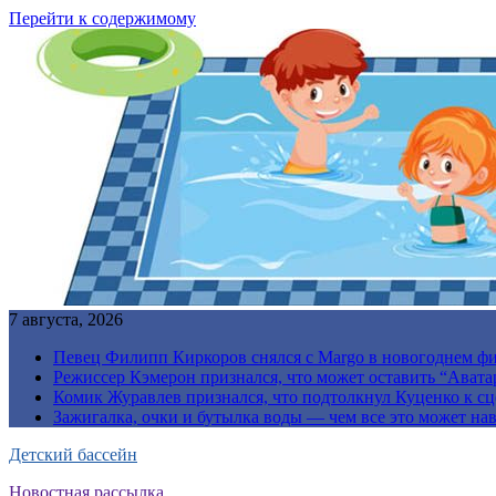
Перейти к содержимому
7 августа, 2026
Певец Филипп Киркоров снялся с Margo в новогоднем ф
Режиссер Кэмерон признался, что может оставить “Авата
Комик Журавлев признался, что подтолкнул Куценко к сц
Зажигалка, очки и бутылка воды — чем все это может на
Детский бассейн
Новостная рассылка