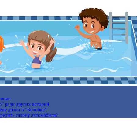
ильме
р” ради других историй
ене драки в “Колобке”
вредить салону автомобиля?