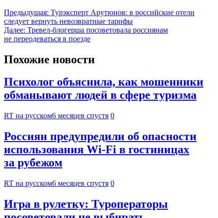
Предыдущая:
Турэксперт Арутюнов: в российские отели
следует вернуть невозвратные тарифы
Далее:
Тревел-блогерша посоветовала россиянам
не переодеваться в поезде
Похожие новости
Психолог объяснила, как мошенники
обманывают людей в сфере туризма
RT на русском
6 месяцев спустя
0
Россиян предупредили об опасности
использования Wi-Fi в гостиницах
за рубежом
RT на русском
6 месяцев спустя
0
Игра в рулетку: Туроператоры
посоветовали не выбирать