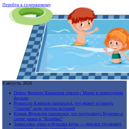
Перейти к содержимому
8 августа, 2026
Певец Филипп Киркоров снялся с Margo в новогоднем
фильме
Режиссер Кэмерон признался, что может оставить
“Аватар” ради других историй
Комик Журавлев признался, что подтолкнул Куценко к
сцене драки в “Колобке”
Зажигалка, очки и бутылка воды — чем все это может