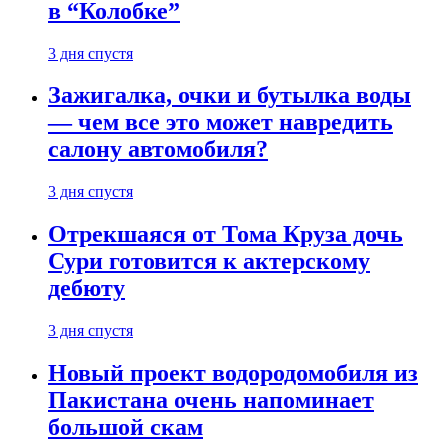
в “Колобке”
3 дня спустя
Зажигалка, очки и бутылка воды
— чем все это может навредить
салону автомобиля?
3 дня спустя
Отрекшаяся от Тома Круза дочь
Сури готовится к актерскому
дебюту
3 дня спустя
Новый проект водородомобиля из
Пакистана очень напоминает
большой скам