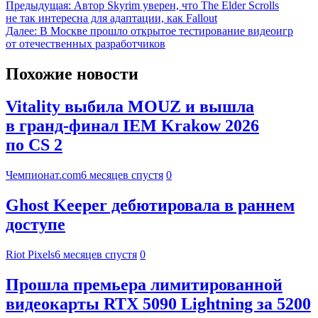
Предыдущая:
Автор Skyrim уверен, что The Elder Scrolls
не так интересна для адаптации, как Fallout
Далее:
В Москве прошло открытое тестирование видеоигр
от отечественных разработчиков
Похожие новости
Vitality выбила MOUZ и вышла
в гранд-финал IEM Krakow 2026
по CS 2
Чемпионат.com
6 месяцев спустя
0
Ghost Keeper дебютировала в раннем
доступе
Riot Pixels
6 месяцев спустя
0
Прошла премьера лимитированной
видеокарты RTX 5090 Lightning за 5200