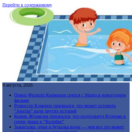
Перейти к содержимому
9 августа, 2026
Певец Филипп Киркоров снялся с Margo в новогоднем
фильме
Режиссер Кэмерон признался, что может оставить
“Аватар” ради других историй
Комик Журавлев признался, что подтолкнул Куценко к
сцене драки в “Колобке”
Зажигалка, очки и бутылка воды — чем все это может