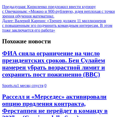
Предыдущая:
Кириленко предложил ввести купюру
с Овечкиным: «Можно и 900-рублевую, идея неплохая с точки
зрения обучения математике.
Далее:
Валерий Карпин: «Тренер должен 11 миллионеров
с повышенным эго подчинить командным интересам. В этом
тоже заключается его работа»
Похожие новости
ФИА сняла ограничение на число
президентских сроков. Бен Сулайем
намерен убрать возрастной лимит и
сохранить пост пожизненно (BBC)
Sports.ru
1 месяц спустя
0
Расселл и «Мерседес» активировали
опцию продления контракта,
Ферстаппен не перейдет в команду в