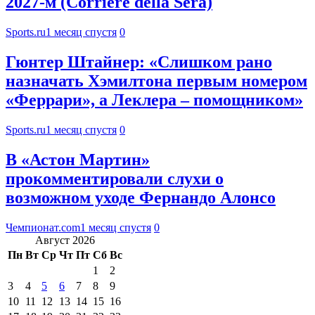
2027-м (Corriere della Sera)
Sports.ru
1 месяц спустя
0
Гюнтер Штайнер: «Слишком рано
назначать Хэмилтона первым номером
«Феррари», а Леклера – помощником»
Sports.ru
1 месяц спустя
0
В «Астон Мартин»
прокомментировали слухи о
возможном уходе Фернандо Алонсо
Чемпионат.com
1 месяц спустя
0
Август 2026
Пн
Вт
Ср
Чт
Пт
Сб
Вс
1
2
3
4
5
6
7
8
9
10
11
12
13
14
15
16