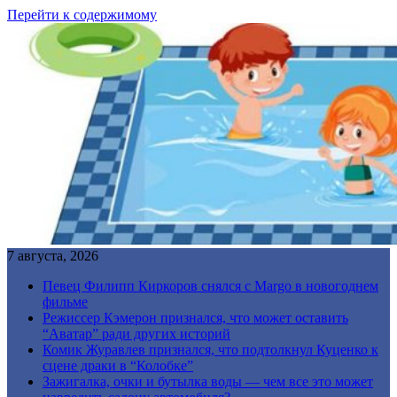
Перейти к содержимому
7 августа, 2026
Певец Филипп Киркоров снялся с Margo в новогоднем
фильме
Режиссер Кэмерон признался, что может оставить
“Аватар” ради других историй
Комик Журавлев признался, что подтолкнул Куценко к
сцене драки в “Колобке”
Зажигалка, очки и бутылка воды — чем все это может