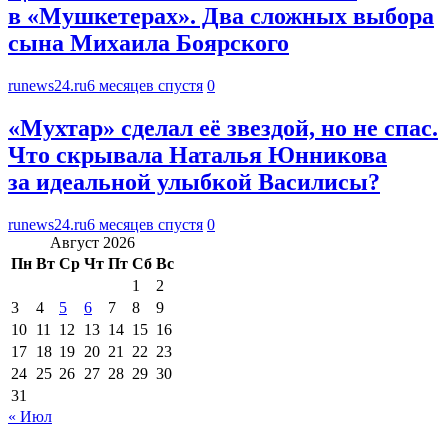
в «Мушкетерах». Два сложных выбора
сына Михаила Боярского
runews24.ru
6 месяцев спустя
0
«Мухтар» сделал её звездой, но не спас.
Что скрывала Наталья Юнникова
за идеальной улыбкой Василисы?
runews24.ru
6 месяцев спустя
0
Август 2026
Пн
Вт
Ср
Чт
Пт
Сб
Вс
1
2
3
4
5
6
7
8
9
10
11
12
13
14
15
16
17
18
19
20
21
22
23
24
25
26
27
28
29
30
31
« Июл