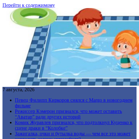
Перейти к содержимому
7 августа, 2026
Певец Филипп Киркоров снялся с Margo в новогоднем
фильме
Режиссер Кэмерон признался, что может оставить
“Аватар” ради других историй
Комик Журавлев признался, что подтолкнул Куценко к
сцене драки в “Колобке”
Зажигалка, очки и бутылка воды — чем все это может