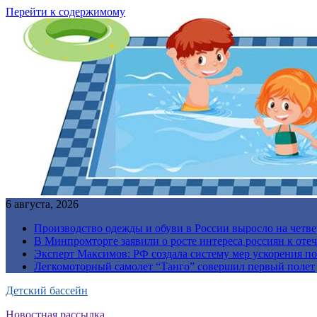
Перейти к содержимому
6 августа, 2026
Производство одежды и обуви в России выросло на четве
В Минпромторге заявили о росте интереса россиян к от
Эксперт Максимов: РФ создала систему мер ускорения п
Легкомоторный самолет “Танго” совершил первый полет
Детский бассейн
Новостная рассылка