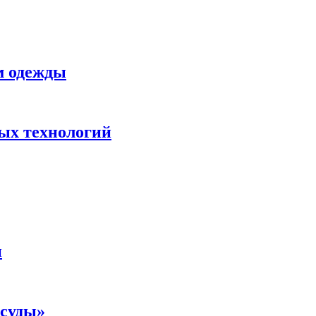
м одежды
ных технологий
и
осуды»