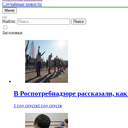
Случайные новости
Меню
Найти:
Заголовки
В Роспотребнадзоре рассказали, ка
1 год спустя
1 год спустя