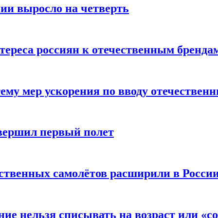
сии выросло на четверть
тереса россиян к отечественным бренда
ему мер ускорения по вводу отечествен
вершил первый полет
ественных самолётов расширили в Росси
ние нельзя списывать на возраст или «с