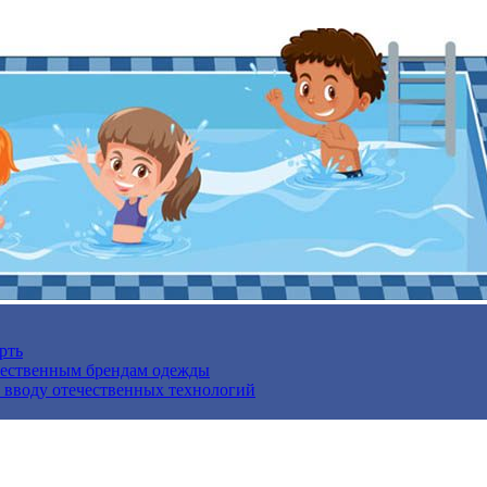
рть
ечественным брендам одежды
о вводу отечественных технологий