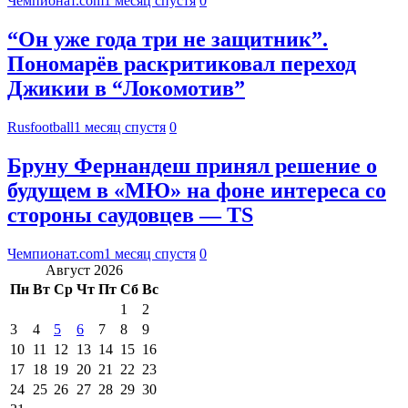
Чемпионат.com
1 месяц спустя
0
“Он уже года три не защитник”.
Пономарёв раскритиковал переход
Джикии в “Локомотив”
Rusfootball
1 месяц спустя
0
Бруну Фернандеш принял решение о
будущем в «МЮ» на фоне интереса со
стороны саудовцев — TS
Чемпионат.com
1 месяц спустя
0
Август 2026
Пн
Вт
Ср
Чт
Пт
Сб
Вс
1
2
3
4
5
6
7
8
9
10
11
12
13
14
15
16
17
18
19
20
21
22
23
24
25
26
27
28
29
30