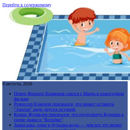
Перейти к содержимому
8 августа, 2026
Певец Филипп Киркоров снялся с Margo в новогоднем
фильме
Режиссер Кэмерон признался, что может оставить
“Аватар” ради других историй
Комик Журавлев признался, что подтолкнул Куценко к
сцене драки в “Колобке”
Зажигалка, очки и бутылка воды — чем все это может