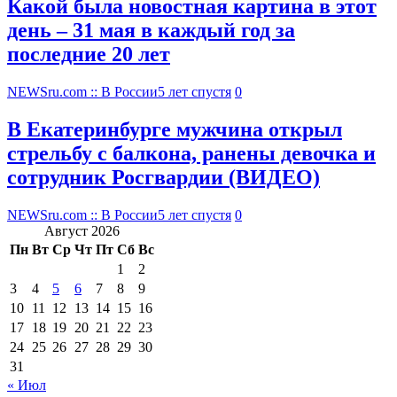
Какой была новостная картина в этот
день – 31 мая в каждый год за
последние 20 лет
NEWSru.com :: В России
5 лет спустя
0
В Екатеринбурге мужчина открыл
стрельбу с балкона, ранены девочка и
сотрудник Росгвардии (ВИДЕО)
NEWSru.com :: В России
5 лет спустя
0
Август 2026
Пн
Вт
Ср
Чт
Пт
Сб
Вс
1
2
3
4
5
6
7
8
9
10
11
12
13
14
15
16
17
18
19
20
21
22
23
24
25
26
27
28
29
30
31
« Июл