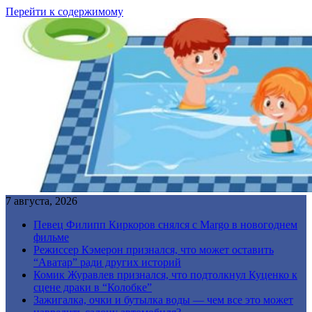
Перейти к содержимому
7 августа, 2026
Певец Филипп Киркоров снялся с Margo в новогоднем
фильме
Режиссер Кэмерон признался, что может оставить
“Аватар” ради других историй
Комик Журавлев признался, что подтолкнул Куценко к
сцене драки в “Колобке”
Зажигалка, очки и бутылка воды — чем все это может