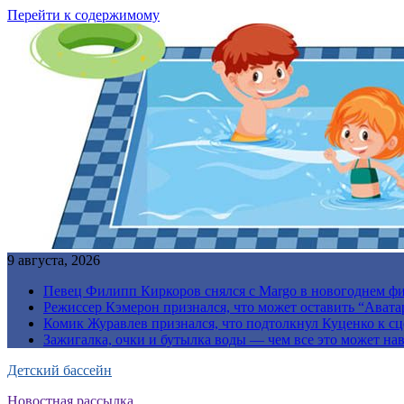
Перейти к содержимому
9 августа, 2026
Певец Филипп Киркоров снялся с Margo в новогоднем ф
Режиссер Кэмерон признался, что может оставить “Авата
Комик Журавлев признался, что подтолкнул Куценко к сц
Зажигалка, очки и бутылка воды — чем все это может на
Детский бассейн
Новостная рассылка