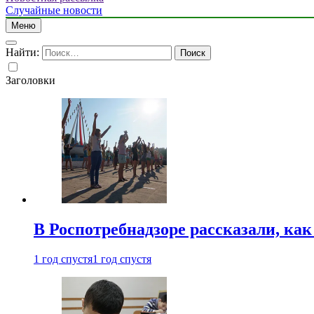
Случайные новости
Меню
Найти:
Заголовки
В Роспотребнадзоре рассказали, ка
1 год спустя
1 год спустя