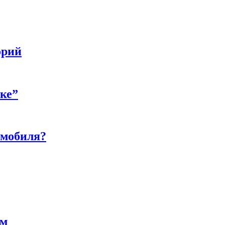
орий
бке”
омобиля?
ам