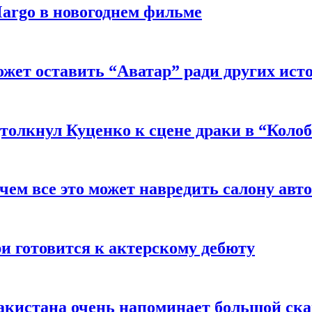
argo в новогоднем фильме
ожет оставить “Аватар” ради других ист
толкнул Куценко к сцене драки в “Коло
чем все это может навредить салону авт
и готовится к актерскому дебюту
акистана очень напоминает большой ск