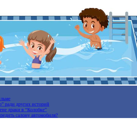
ильме
р” ради других историй
ене драки в “Колобке”
вредить салону автомобиля?