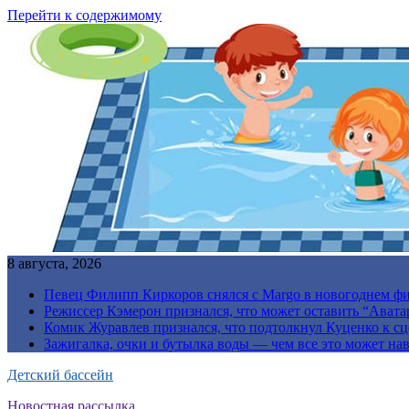
Перейти к содержимому
8 августа, 2026
Певец Филипп Киркоров снялся с Margo в новогоднем ф
Режиссер Кэмерон признался, что может оставить “Авата
Комик Журавлев признался, что подтолкнул Куценко к сц
Зажигалка, очки и бутылка воды — чем все это может на
Детский бассейн
Новостная рассылка