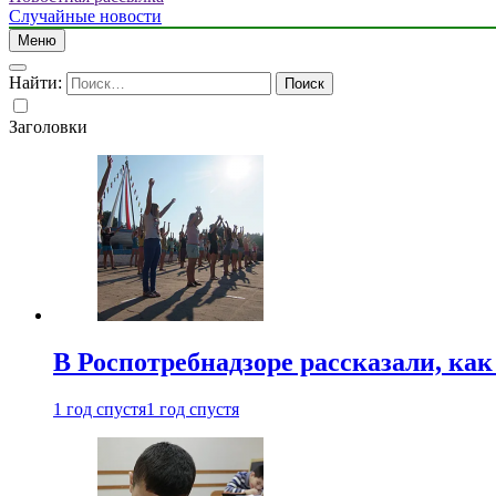
Случайные новости
Меню
Найти:
Заголовки
В Роспотребнадзоре рассказали, ка
1 год спустя
1 год спустя