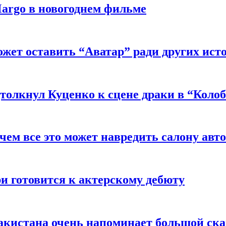
argo в новогоднем фильме
ожет оставить “Аватар” ради других ист
толкнул Куценко к сцене драки в “Коло
чем все это может навредить салону авт
и готовится к актерскому дебюту
акистана очень напоминает большой ск