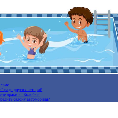
ильме
р” ради других историй
ене драки в “Колобке”
вредить салону автомобиля?