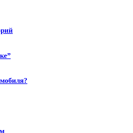
орий
бке”
омобиля?
ам