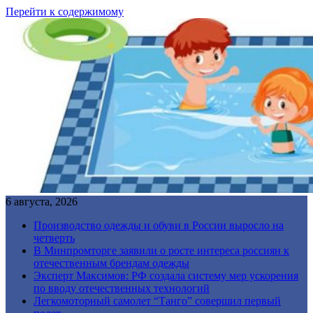
Перейти к содержимому
6 августа, 2026
Производство одежды и обуви в России выросло на
четверть
В Минпромторге заявили о росте интереса россиян к
отечественным брендам одежды
Эксперт Максимов: РФ создала систему мер ускорения
по вводу отечественных технологий
Легкомоторный самолет “Танго” совершил первый