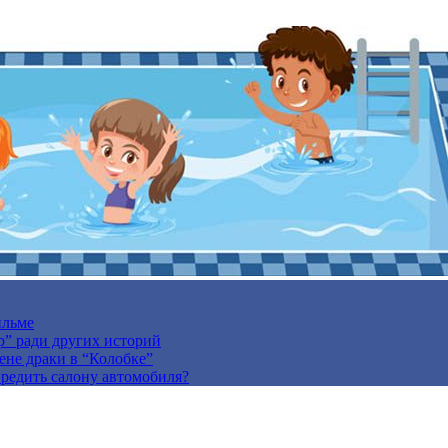
ильме
р” ради других историй
ене драки в “Колобке”
вредить салону автомобиля?