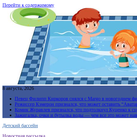
Перейти к содержимому
8 августа, 2026
Певец Филипп Киркоров снялся с Margo в новогоднем ф
Режиссер Кэмерон признался, что может оставить “Авата
Комик Журавлев признался, что подтолкнул Куценко к сц
Зажигалка, очки и бутылка воды — чем все это может на
Детский бассейн
Новостная рассылка