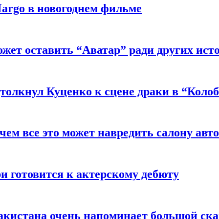
argo в новогоднем фильме
ожет оставить “Аватар” ради других ист
толкнул Куценко к сцене драки в “Коло
чем все это может навредить салону авт
и готовится к актерскому дебюту
акистана очень напоминает большой ск