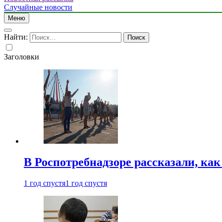
Случайные новости
Меню
Найти:
Заголовки
В Роспотребнадзоре рассказали, ка
1 год спустя
1 год спустя