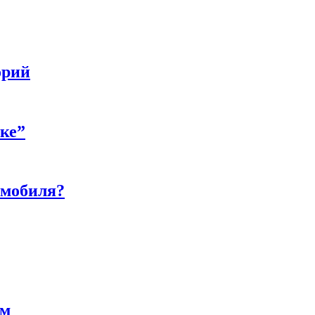
орий
бке”
омобиля?
ам